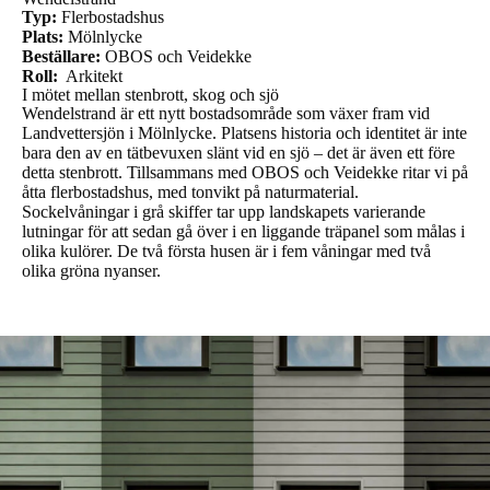
Typ:
Flerbostadshus
Plats:
Mölnlycke
Beställare:
OBOS och Veidekke
Roll:
Arkitekt
I mötet mellan stenbrott, skog och sjö
Wendelstrand är ett nytt bostadsområde som växer fram vid
Landvettersjön i Mölnlycke. Platsens historia och identitet är inte
bara den av en tätbevuxen slänt vid en sjö – det är även ett före
detta stenbrott. Tillsammans med OBOS och Veidekke ritar vi på
åtta flerbostadshus, med tonvikt på naturmaterial.
Sockelvåningar i grå skiffer tar upp landskapets varierande
lutningar för att sedan gå över i en liggande träpanel som målas i
olika kulörer. De två första husen är i fem våningar med två
olika gröna nyanser.