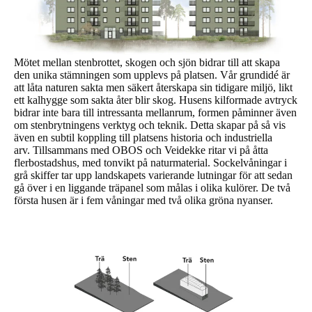
Mötet mellan stenbrottet, skogen och sjön bidrar till att skapa
den unika stämningen som upplevs på platsen. Vår grundidé är
att låta naturen sakta men säkert återskapa sin tidigare miljö, likt
ett kalhygge som sakta åter blir skog. Husens kilformade avtryck
bidrar inte bara till intressanta mellanrum, formen påminner även
om stenbrytningens verktyg och teknik. Detta skapar på så vis
även en subtil koppling till platsens historia och industriella
arv.
Tillsammans med OBOS och Veidekke ritar vi på åtta
flerbostadshus, med tonvikt på naturmaterial. Sockelvåningar i
grå skiffer tar upp landskapets varierande lutningar för att sedan
gå över i en liggande träpanel som målas i olika kulörer. De två
första husen är i fem våningar med två olika gröna nyanser.