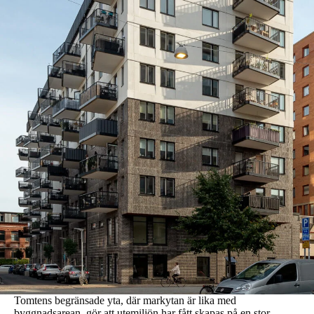
Tomtens begränsade yta, där markytan är lika med
byggnadsarean, gör att utemiljön har fått skapas på en stor