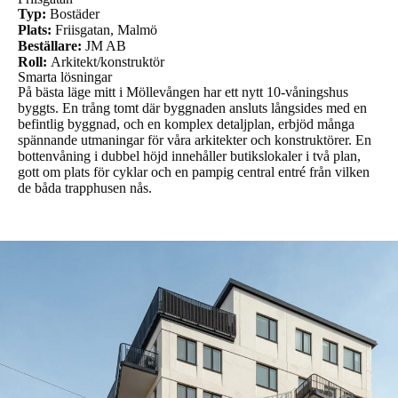
Typ:
Bostäder
Plats:
Friisgatan, Malmö
Beställare:
JM AB
Roll:
Arkitekt/konstruktör
Smarta lösningar
På bästa läge mitt i Möllevången har ett nytt 10-våningshus
byggts. En trång tomt där byggnaden ansluts långsides med en
befintlig byggnad, och en komplex detaljplan, erbjöd många
spännande utmaningar för våra arkitekter och konstruktörer. En
bottenvåning i dubbel höjd innehåller butikslokaler i två plan,
gott om plats för cyklar och en pampig central entré från vilken
de båda trapphusen nås.