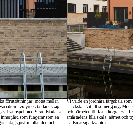
ka förutsättningar: mötet mellan
Vi valde en jordnära färgskala som k
 variation i volymer, taklandskap
snäckskalsvit till solnedgång. Med s
tryck i samspel med Strandstadens
och närheten till Kanaltorget och
n innergård som fungerar som en
småstadens lilla skala, närhet och 
goda dagsljusförhållanden och
stadsmässiga kvaliteter.