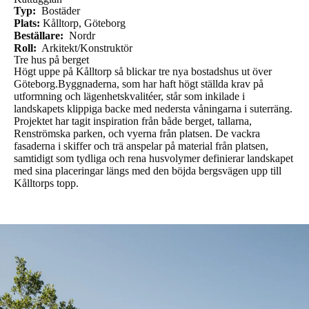
Typ:
Bostäder
Plats:
Kålltorp, Göteborg
Beställare:
Nordr
Roll:
Arkitekt/Konstruktör
Tre hus på berget
Högt uppe på Kålltorp så blickar tre nya bostadshus ut över
Göteborg.Byggnaderna, som har haft högt ställda krav på
utformning och lägenhetskvalitéer, står som inkilade i
landskapets klippiga backe med nedersta våningarna i suterräng.
Projektet har tagit inspiration från både berget, tallarna,
Renströmska parken, och vyerna från platsen. De vackra
fasaderna i skiffer och trä anspelar på material från platsen,
samtidigt som tydliga och rena husvolymer definierar landskapet
med sina placeringar längs med den böjda bergsvägen upp till
Kålltorps topp.