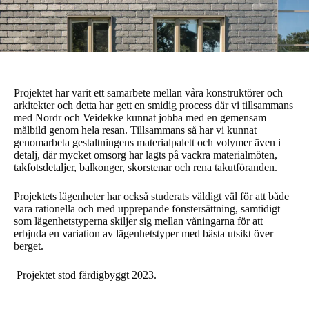
Projektet har varit ett samarbete mellan våra konstruktörer och
arkitekter och detta har gett en smidig process där vi tillsammans
med Nordr och Veidekke kunnat jobba med en gemensam
målbild genom hela resan. Tillsammans så har vi kunnat
genomarbeta gestaltningens materialpalett och volymer även i
detalj, där mycket omsorg har lagts på vackra materialmöten,
takfotsdetaljer, balkonger, skorstenar och rena takutföranden.
Projektets lägenheter har också studerats väldigt väl för att både
vara rationella och med upprepande fönstersättning, samtidigt
som lägenhetstyperna skiljer sig mellan våningarna för att
erbjuda en variation av lägenhetstyper med bästa utsikt över
berget.
Projektet stod färdigbyggt 2023.